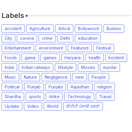
Labels
accident
Agriculture
Artical
Bollywood
Businss
City
corona
crime
Delhi
education
Entertainment
environment
Featured
Festival
Foods
game
games
Haryana
health
Incident
India
Indian railways
lifestyle
Movies
murdar
Music
Nature
Negligence
new
People
Political
Punjab
Punjabi
Rajasthan
religion
Shardha
sports
strike
Technology
Travel
Update
Video
World
ਬੀਟੀਟੀ ਪੰਜਾਬੀ ਖ਼ਬਰਾਂ