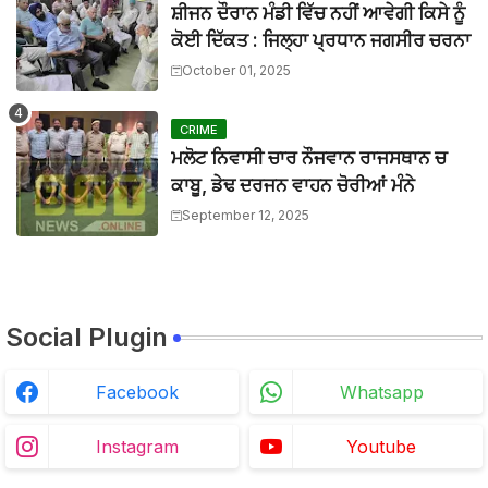
ਸ਼ੀਜਨ ਦੌਰਾਨ ਮੰਡੀ ਵਿੱਚ ਨਹੀਂ ਆਵੇਗੀ ਕਿਸੇ ਨੂੰ
BTTNEWS
-
Mar 27 2026
ਮਾਨਯੋਗ ਜਸਟਿਸ ਸ੍ਰੀ ਦੀਪਕ ਮਨਚੰਦਾ, ਪੰਜਾਬ ਅਤੇ ਹਰਿਆਣਾ ਹਾਈ ਕ
ਕੋਈ ਦਿੱਕਤ : ਜਿਲ੍ਹਾ ਪ੍ਰਧਾਨ ਜਗਸੀਰ ਚਰਨਾ
BTTNEWS
-
Mar 27 2026
October 01, 2025
ਬੀਟ ਕਾਰ ਨਾਲ ਟਕਰਾ ਕੇ ਵਿਅਕਤੀ ਦੀ ਮੌਤ, ਨਹੀਂ ਹੋਈ ਪਹਿਚਾਣ
BTTNEWS
-
Aug 02 2026
CRIME
ਮਲੋਟ ਨਿਵਾਸੀ ਚਾਰ ਨੌਜਵਾਨ ਰਾਜਸਥਾਨ ਚ
ਕਾਬੂ, ਡੇਢ ਦਰਜਨ ਵਾਹਨ ਚੋਰੀਆਂ ਮੰਨੇ
September 12, 2025
Social Plugin
Facebook
Whatsapp
Instagram
Youtube