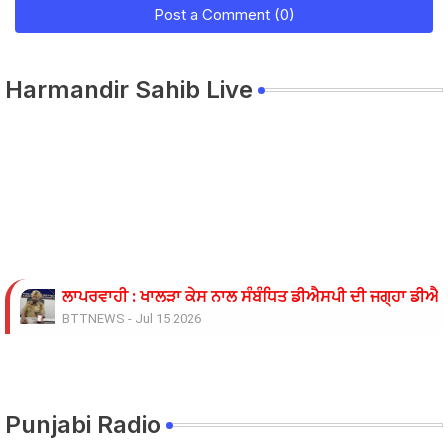
Post a Comment (0)
Harmandir Sahib Live
ਲਾਪਰਵਾਹੀ : ਖਾਲੜਾ ਕੇਸ ਨਾਲ ਸੰਬੰਧਿਤ ਡੀਐਸਪੀ ਦੀ ਜਗ੍ਹਾ ਡੀਐਸਪ
BTTNEWS
-
Jul 15 2026
ਓਪੀ ਜਿੰਦਲ ਗਲੋਬਲ ਯੂਨੀਵਰਸਿਟੀ ਦੇ ਵਾਈਸ ਚਾਂਸਲਰ ਨੇ ਪ੍ਰਸਿੱਧ ਚ
BTTNEWS
-
Jun 28 2026
ਬੇਰੁਜ਼ਗਾਰ ਲਾਈਨਮੈਨਾਂ ’ਤੇ ਲਾਠੀਚਾਰਜ ਖ਼ਿਲਾਫ਼ ਮੁਲਾਜ਼ਮ ਜਥੇਬੰਦੀਆਂ 
BTTNEWS
-
Jun 08 2026
Punjabi Radio
11 ਜੂਨ ਦੇ ਗੰਭੀਰਪੁਰ ਸਿੱਖਿਆ ਮੰਤਰੀ ਪੰਜਾਬ ਦੇ ਪਿੰਡ ਧਰਨੇ ਸੰਬੰਧੀ ਹ