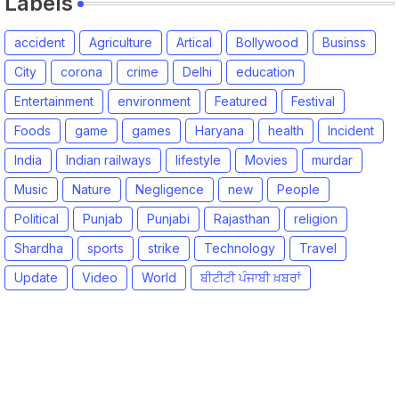
Labels
accident
Agriculture
Artical
Bollywood
Businss
City
corona
crime
Delhi
education
Entertainment
environment
Featured
Festival
Foods
game
games
Haryana
health
Incident
India
Indian railways
lifestyle
Movies
murdar
Music
Nature
Negligence
new
People
Political
Punjab
Punjabi
Rajasthan
religion
Shardha
sports
strike
Technology
Travel
Update
Video
World
ਬੀਟੀਟੀ ਪੰਜਾਬੀ ਖ਼ਬਰਾਂ