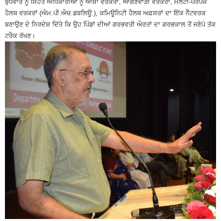
ਬੁੱਧਵਾਰ ਨੂੰ ਸਿਹਤ ਅਧਿਕਾਰੀਆਂ ਨੂੰ ਆਸ਼ਾ ਵਰਕਰਾਂ, ਆਂਗਣਵਾੜੀ ਵਰਕਰਾਂ, ਮਲਟੀ-ਪਰਪਜ਼
ਹੈਲਥ ਵਰਕਰਾਂ (ਐਮ.ਪੀ.ਐਚ.ਡਬਲਿਊ.), ਕਮਿਊਨਿਟੀ ਹੈਲਥ ਅਫ਼ਸਰਾਂ ਦਾ ਇੱਕ ਨੈੱਟਵਰਕ
ਬਣਾਉਣ ਦੇ ਨਿਰਦੇਸ਼ ਦਿੱਤੇ ਕਿ ਉਹ ਪਿੰਡਾਂ ਦੀਆਂ ਗਰਭਵਤੀ ਔਰਤਾਂ ਦਾ ਗਰਭਕਾਲ ਤੋਂ ਜਣੇਪੇ ਤੱਕ
ਟਰੈਕ ਰੱਖਣ।