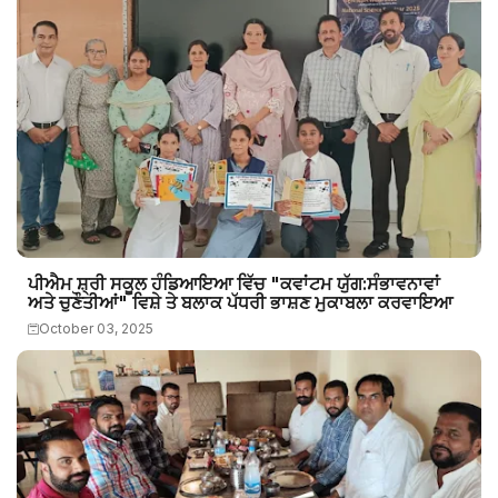
ਪੀਐਮ ਸ਼੍ਰੀ ਸਕੂਲ ਹੰਡਿਆਇਆ ਵਿੱਚ "ਕਵਾਂਟਮ ਯੁੱਗ:ਸੰਭਾਵਨਾਵਾਂ
ਅਤੇ ਚੁਣੌਤੀਆਂ" ਵਿਸ਼ੇ ਤੇ ਬਲਾਕ ਪੱਧਰੀ ਭਾਸ਼ਣ ਮੁਕਾਬਲਾ ਕਰਵਾਇਆ
October 03, 2025