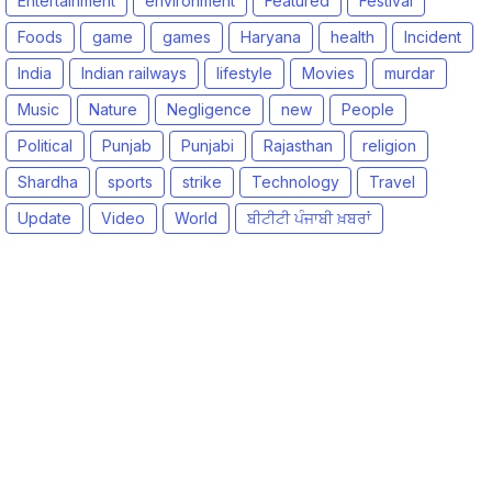
Entertainment
environment
Featured
Festival
Foods
game
games
Haryana
health
Incident
India
Indian railways
lifestyle
Movies
murdar
Music
Nature
Negligence
new
People
Political
Punjab
Punjabi
Rajasthan
religion
Shardha
sports
strike
Technology
Travel
Update
Video
World
ਬੀਟੀਟੀ ਪੰਜਾਬੀ ਖ਼ਬਰਾਂ