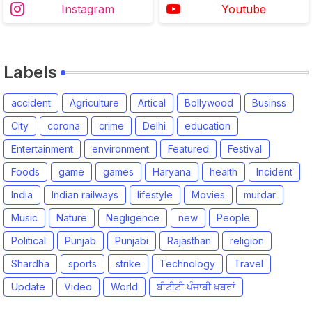
Instagram
Youtube
Labels
accident
Agriculture
Artical
Bollywood
Businss
City
corona
crime
Delhi
education
Entertainment
environment
Featured
Festival
Foods
game
games
Haryana
health
Incident
India
Indian railways
lifestyle
Movies
murdar
Music
Nature
Negligence
new
People
Political
Punjab
Punjabi
Rajasthan
religion
Shardha
sports
strike
Technology
Travel
Update
Video
World
ਬੀਟੀਟੀ ਪੰਜਾਬੀ ਖ਼ਬਰਾਂ