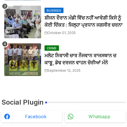
BTTNEWS
-
Mar 27 2026
BUSINSS
ਮਾਨਯੋਗ ਜਸਟਿਸ ਸ੍ਰੀ ਦੀਪਕ ਮਨਚੰਦਾ, ਪੰਜਾਬ ਅਤੇ ਹਰਿਆਣਾ ਹਾਈ ਕ
ਸ਼ੀਜਨ ਦੌਰਾਨ ਮੰਡੀ ਵਿੱਚ ਨਹੀਂ ਆਵੇਗੀ ਕਿਸੇ ਨੂੰ
BTTNEWS
-
Mar 27 2026
ਬੀਟ ਕਾਰ ਨਾਲ ਟਕਰਾ ਕੇ ਵਿਅਕਤੀ ਦੀ ਮੌਤ, ਨਹੀਂ ਹੋਈ ਪਹਿਚਾਣ
ਕੋਈ ਦਿੱਕਤ : ਜਿਲ੍ਹਾ ਪ੍ਰਧਾਨ ਜਗਸੀਰ ਚਰਨਾ
BTTNEWS
-
Aug 02 2026
October 01, 2025
ਲਾਪਰਵਾਹੀ : ਖਾਲੜਾ ਕੇਸ ਨਾਲ ਸੰਬੰਧਿਤ ਡੀਐਸਪੀ ਦੀ ਜਗ੍ਹਾ ਡੀਐਸਪ
BTTNEWS
-
Jul 15 2026
CRIME
ਮਲੋਟ ਨਿਵਾਸੀ ਚਾਰ ਨੌਜਵਾਨ ਰਾਜਸਥਾਨ ਚ
ਕਾਬੂ, ਡੇਢ ਦਰਜਨ ਵਾਹਨ ਚੋਰੀਆਂ ਮੰਨੇ
September 12, 2025
Social Plugin
Facebook
Whatsapp