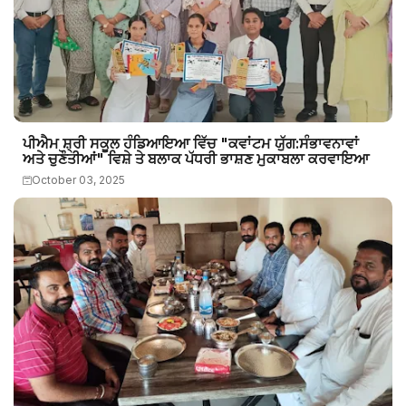
ਪੀਐਮ ਸ਼੍ਰੀ ਸਕੂਲ ਹੰਡਿਆਇਆ ਵਿੱਚ "ਕਵਾਂਟਮ ਯੁੱਗ:ਸੰਭਾਵਨਾਵਾਂ
ਅਤੇ ਚੁਣੌਤੀਆਂ" ਵਿਸ਼ੇ ਤੇ ਬਲਾਕ ਪੱਧਰੀ ਭਾਸ਼ਣ ਮੁਕਾਬਲਾ ਕਰਵਾਇਆ
October 03, 2025