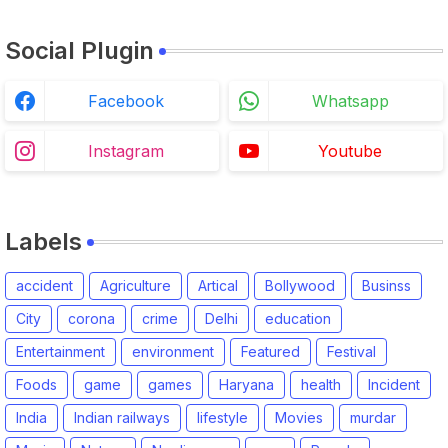
Social Plugin
Facebook
Whatsapp
Instagram
Youtube
Labels
accident
Agriculture
Artical
Bollywood
Businss
City
corona
crime
Delhi
education
Entertainment
environment
Featured
Festival
Foods
game
games
Haryana
health
Incident
India
Indian railways
lifestyle
Movies
murdar