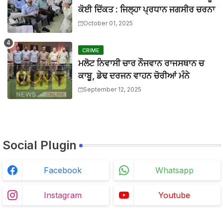
ਮਾਨਯੋਗ ਜਸਟਿਸ ਸ੍ਰੀ ਦੀਪਕ ਮਨਚੰਦਾ, ਪੰਜਾਬ ਅਤੇ ਹਰਿਆਣਾ ਹਾਈ ਕ
ਕੋਈ ਦਿੱਕਤ : ਜਿਲ੍ਹਾ ਪ੍ਰਧਾਨ ਜਗਸੀਰ ਚਰਨਾ
BTTNEWS
-
Mar 27 2026
October 01, 2025
ਬੀਟ ਕਾਰ ਨਾਲ ਟਕਰਾ ਕੇ ਵਿਅਕਤੀ ਦੀ ਮੌਤ, ਨਹੀਂ ਹੋਈ ਪਹਿਚਾਣ
BTTNEWS
-
Aug 02 2026
CRIME
ਮਲੋਟ ਨਿਵਾਸੀ ਚਾਰ ਨੌਜਵਾਨ ਰਾਜਸਥਾਨ ਚ
ਕਾਬੂ, ਡੇਢ ਦਰਜਨ ਵਾਹਨ ਚੋਰੀਆਂ ਮੰਨੇ
September 12, 2025
Social Plugin
Facebook
Whatsapp
Instagram
Youtube