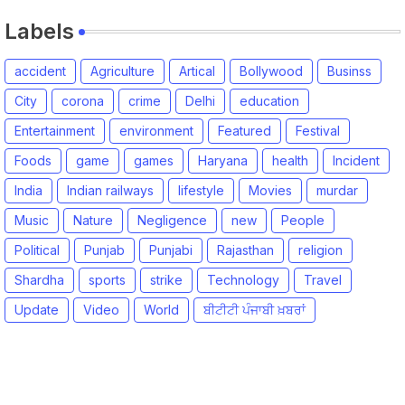
Labels
accident
Agriculture
Artical
Bollywood
Businss
City
corona
crime
Delhi
education
Entertainment
environment
Featured
Festival
Foods
game
games
Haryana
health
Incident
India
Indian railways
lifestyle
Movies
murdar
Music
Nature
Negligence
new
People
Political
Punjab
Punjabi
Rajasthan
religion
Shardha
sports
strike
Technology
Travel
Update
Video
World
ਬੀਟੀਟੀ ਪੰਜਾਬੀ ਖ਼ਬਰਾਂ