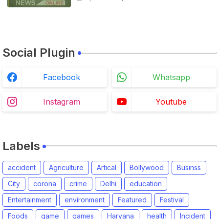
Social Plugin
Facebook
Whatsapp
Instagram
Youtube
Labels
accident
Agriculture
Artical
Bollywood
Businss
City
corona
crime
Delhi
education
Entertainment
environment
Featured
Festival
Foods
game
games
Haryana
health
Incident