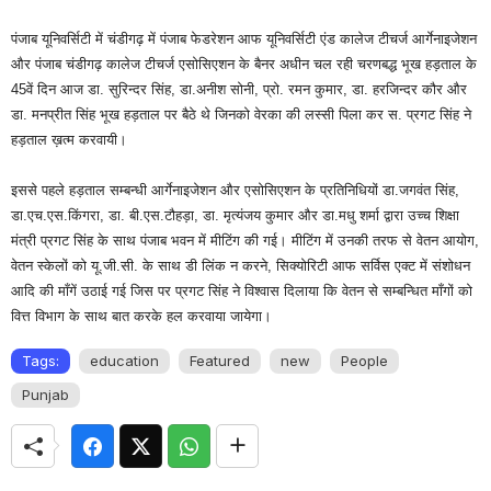
पंजाब यूनिवर्सिटी में चंडीगढ़ में पंजाब फेडरेशन आफ यूनिवर्सिटी एंड कालेज टीचर्ज आर्गेनाइजेशन
और पंजाब चंडीगढ़ कालेज टीचर्ज एसोसिएशन के बैनर अधीन चल रही चरणबद्ध भूख हड़ताल के
45वें दिन आज डा. सुरिन्दर सिंह, डा.अनीश सोनी, प्रो. रमन कुमार, डा. हरजिन्दर कौर और
डा. मनप्रीत सिंह भूख हड़ताल पर बैठे थे जिनको वेरका की लस्सी पिला कर स. प्रगट सिंह ने
हड़ताल ख़त्म करवायी।
इससे पहले हड़ताल सम्बन्धी आर्गेनाइजेशन और एसोसिएशन के प्रतिनिधियों डा.जगवंत सिंह,
डा.एच.एस.किंगरा, डा. बी.एस.टौहड़ा, डा. मृत्यंजय कुमार और डा.मधु शर्मा द्वारा उच्च शिक्षा
मंत्री प्रगट सिंह के साथ पंजाब भवन में मीटिंग की गई। मीटिंग में उनकी तरफ से वेतन आयोग,
वेतन स्केलों को यू.जी.सी. के साथ डी लिंक न करने, सिक्योरिटी आफ सर्विस एक्ट में संशोधन
आदि की माँगें उठाई गई जिस पर प्रगट सिंह ने विश्वास दिलाया कि वेतन से सम्बन्धित माँगों को
वित्त विभाग के साथ बात करके हल करवाया जायेगा।
Tags:
education
Featured
new
People
Punjab