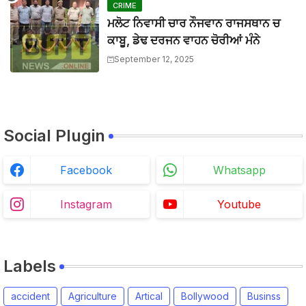
CRIME
BTTNEWS
-
Jun 28 2026
ਮਲੋਟ ਨਿਵਾਸੀ ਚਾਰ ਨੌਜਵਾਨ ਰਾਜਸਥਾਨ ਚ
ਕਾਬੂ, ਡੇਢ ਦਰਜਨ ਵਾਹਨ ਚੋਰੀਆਂ ਮੰਨੇ
September 12, 2025
Social Plugin
Facebook
Whatsapp
Instagram
Youtube
Labels
accident
Agriculture
Artical
Bollywood
Businss