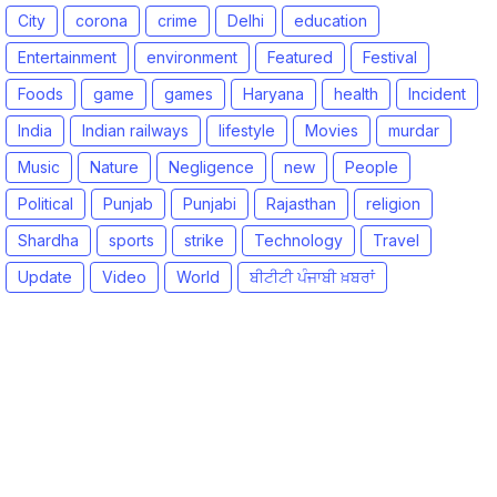
City
corona
crime
Delhi
education
Entertainment
environment
Featured
Festival
Foods
game
games
Haryana
health
Incident
India
Indian railways
lifestyle
Movies
murdar
Music
Nature
Negligence
new
People
Political
Punjab
Punjabi
Rajasthan
religion
Shardha
sports
strike
Technology
Travel
Update
Video
World
ਬੀਟੀਟੀ ਪੰਜਾਬੀ ਖ਼ਬਰਾਂ