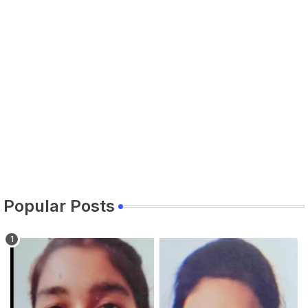
BTTNEWS
-
Jun 02 2026
ਨੌਜਵਾਨ ਨੂੰ ਅਗਵਾ ਕਰਕੇ ਕਤਲ ਕਰਨ ਦੇ ਮਾਮਲੇ ਵਿੱਚ ਉਸਦੀ ਮਹਿਲਾ 
BTTNEWS
-
May 27 2026
ਆਪਸੀ ਸਹਿਯੋਗ ਅਤੇ ਸੂਝ ਬੂਝ ਰਾਹੀਂ ਤਰੱਕੀ ਦੀਆਂ ਰਾਹਾਂ ਤੇ ਵੱਧਦਾ 
BTTNEWS
-
May 12 2026
ਸੱਤਰ ਸਾਲਾ ਪਤਨੀ ਦੀ ਸ਼ਿਕਾਇਤ ‘ਤੇ ਫਾਇਰਿੰਗ ਕਰਨ ਵਾਲੇ ਪਤੀ ਖ਼ਿ
BTTNEWS
-
May 06 2026
ਚਲਦੀ ਮੋਟਰਸਾਈਕਲ ਨੂੰ ਅੱਗ ਲੱਗਣ ਤੋਂ ਬਾਅਦ ਹੋਇਆ ਜ਼ੋਰਦਾਰ ਧਮ
BTTNEWS
-
May 05 2026
ਟਰੱਕ ਦੀ ਟੱਕਰ ਨਾਲ ਬਾਈਕ ਸਵਾਰ ਦੀ ਮੌਕੇ ਤੇ ਮੌਤ
BTTNEWS
-
May 03 2026
ਵਾਰ ਵਾਰ ਮੀਟਿੰਗ ਦੇ ਕੇ ਮੁਕਰਨ ਅਤੇ ਮੰਨੀਆਂ ਗਈਆਂ ਮੰਗਾਂ ਨੂੰ ਲਾਗੂ 
BTTNEWS
-
Apr 30 2026
Popular Posts
ਸੋਸ਼ਲ ਮੀਡੀਆ ‘ਤੇ ਦੋਸਤੀ ਵਿੱਚ ਅਣਬਣ ਤੋਂ ਬਾਅਦ ਆਂਗਣਵਾੜੀ ਹੈਲ
BTTNEWS
-
Apr 22 2026
36 ਗ੍ਰਾਮ ਹੈਰੋਇਨ ਸਮੇਤ ਪੰਜਾਬ ਦੇ ਰਹਿਣ ਵਾਲੇ ਦੋ ਮੋਟਰਸਾਈਕਲ 
BTTNEWS
-
Apr 16 2026
​62 ਕਿਲੋ 850 ਗ੍ਰਾਮ ਪੋਸਤ ਸਮੇਤ ਮਲੋਟ ਅਤੇ ਬਠਿੰਡਾ ਦੇ ਰਹਿਣ ਵਾਲੇ 
BTTNEWS
-
Apr 16 2026
ਸੋਸ਼ਲ ਮੀਡੀਆ ਰਾਹੀਂ ਇਨਵੈਸਟਮੈਂਟ ਦੇ ਨਾਮ ’ਤੇ ਵੱਡੀ ਠੱਗੀ ਬੇਨਕਾਬ