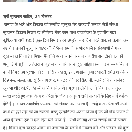
श्री मुक्तसर साहिब, 24 दिसंबर-
समाज के भले और विकास को समर्पित प्रमुख गैर सरकारी समाज सेवी संस्था
मुक्तसर विकास मिशन के सीनियर मैंबर सोम नाथ जलहोतरा के पूजनीय माता
कुश्ल्लिया राणी (85) कुछ दिन बिमार रहने उप्रांत चार दिन पहले अकाल चलाणा कर
गए थे। उनकी मृत्यु पर शहर की विभिन्न समाजिक और धार्मिक संस्थाओं ने गहरा
दुख व्यक्त किया है। मिशन मैंबरों ने आज अपने प्रधान जगदीश राय ढोसीवाल की
अगुवाई में श्री जलहोतरा के गृह जाकर परिवार से दुख सांझा किया। इस समय मिशन
के सीनियर उप प्रधान निरंजन सिंह रखरा, इंज. अशोक कुमार भारती समेत अरविंदर
सिंह बब्बू चाहल, डा. सुरिंदर गिरधर, मास्टर रजिंदर सिंह, चौ. बलबीर सिंह, रजिंदर
खुराणा और ओ.पी. खिच्ची आदि शामिल थे। प्रधान ढोसीवाल ने मिशन द्वारा दुख
व्यक्त करते हुए कहा कि माता-पिता के जीवन अनुभव सभी परिवारों के लिए मार्ग दर्शक
होते हैं। उनका आशीर्वाद परमात्मा की सौगात माना जाता है। चाहे माता-पिता की कमी
कभी भी पूरी नहीं की जा सकती, परंतु प्रकृति का अटल नियम है कि जो जीव संसार में
आया है उसने एक न एक दिन चले जाना है। सभी को यह अटल सचाई माननी पड़ती
है। मिशन द्वारा विछड़ी आत्मा को परमात्मा के चरनों में निवास देने और परिवार को दुख