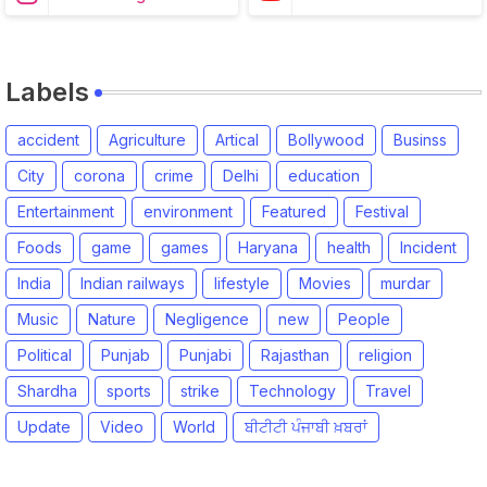
Labels
accident
Agriculture
Artical
Bollywood
Businss
City
corona
crime
Delhi
education
Entertainment
environment
Featured
Festival
Foods
game
games
Haryana
health
Incident
India
Indian railways
lifestyle
Movies
murdar
Music
Nature
Negligence
new
People
Political
Punjab
Punjabi
Rajasthan
religion
Shardha
sports
strike
Technology
Travel
Update
Video
World
ਬੀਟੀਟੀ ਪੰਜਾਬੀ ਖ਼ਬਰਾਂ