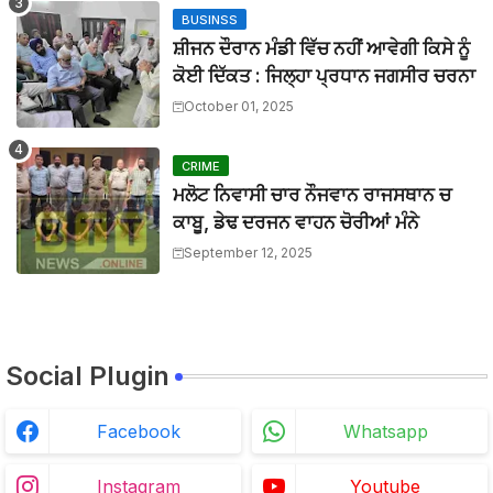
BTTNEWS
-
Mar 31 2026
BUSINSS
ਆਪ ਸਰਕਾਰ ਨੇ ਚਾਰ ਸਾਲਾਂ ਵਿੱਚ ਉਹ ਕੀਤਾ ਜੋ ਦੂਜੀਆਂ ਸਰਕਾਰਾਂ ਨੇ 
ਸ਼ੀਜਨ ਦੌਰਾਨ ਮੰਡੀ ਵਿੱਚ ਨਹੀਂ ਆਵੇਗੀ ਕਿਸੇ ਨੂੰ
BTTNEWS
-
Mar 27 2026
ਮਾਨਯੋਗ ਜਸਟਿਸ ਸ੍ਰੀ ਦੀਪਕ ਮਨਚੰਦਾ, ਪੰਜਾਬ ਅਤੇ ਹਰਿਆਣਾ ਹਾਈ ਕ
ਕੋਈ ਦਿੱਕਤ : ਜਿਲ੍ਹਾ ਪ੍ਰਧਾਨ ਜਗਸੀਰ ਚਰਨਾ
BTTNEWS
-
Mar 27 2026
October 01, 2025
ਬੀਟ ਕਾਰ ਨਾਲ ਟਕਰਾ ਕੇ ਵਿਅਕਤੀ ਦੀ ਮੌਤ, ਨਹੀਂ ਹੋਈ ਪਹਿਚਾਣ
BTTNEWS
-
Aug 02 2026
CRIME
ਮਲੋਟ ਨਿਵਾਸੀ ਚਾਰ ਨੌਜਵਾਨ ਰਾਜਸਥਾਨ ਚ
ਕਾਬੂ, ਡੇਢ ਦਰਜਨ ਵਾਹਨ ਚੋਰੀਆਂ ਮੰਨੇ
September 12, 2025
Social Plugin
Facebook
Whatsapp
Instagram
Youtube