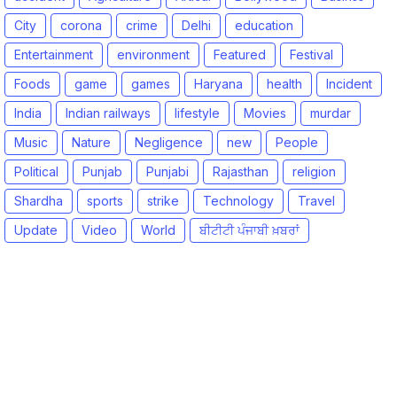
City
corona
crime
Delhi
education
Entertainment
environment
Featured
Festival
Foods
game
games
Haryana
health
Incident
India
Indian railways
lifestyle
Movies
murdar
Music
Nature
Negligence
new
People
Political
Punjab
Punjabi
Rajasthan
religion
Shardha
sports
strike
Technology
Travel
Update
Video
World
ਬੀਟੀਟੀ ਪੰਜਾਬੀ ਖ਼ਬਰਾਂ