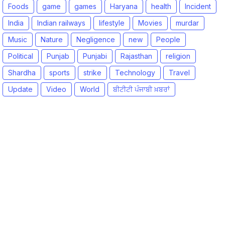
Foods
game
games
Haryana
health
Incident
India
Indian railways
lifestyle
Movies
murdar
Music
Nature
Negligence
new
People
Political
Punjab
Punjabi
Rajasthan
religion
Shardha
sports
strike
Technology
Travel
Update
Video
World
ਬੀਟੀਟੀ ਪੰਜਾਬੀ ਖ਼ਬਰਾਂ