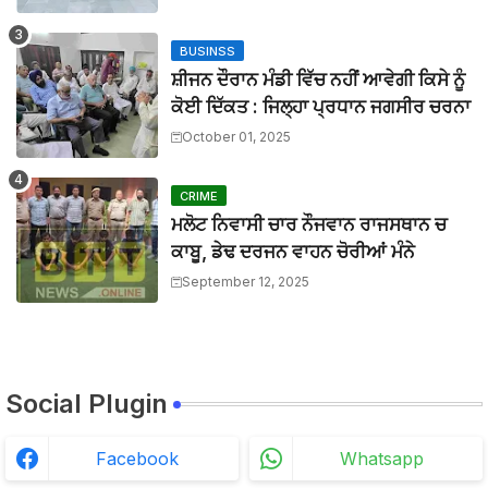
ਪੁਲਿਸ ਵੱਲੋਂ 24 ਘੰਟਿਆਂ ਵਿੱਚ ਅੰਨੇ ਕਤਲ ਦੀ ਗੁੱਥੀ ਸੁਲਝਾਈ, ਦੋਸ਼ੀ ਕਾ
BTTNEWS
-
Mar 31 2026
BUSINSS
ਆਪ ਸਰਕਾਰ ਨੇ ਚਾਰ ਸਾਲਾਂ ਵਿੱਚ ਉਹ ਕੀਤਾ ਜੋ ਦੂਜੀਆਂ ਸਰਕਾਰਾਂ ਨੇ 
ਸ਼ੀਜਨ ਦੌਰਾਨ ਮੰਡੀ ਵਿੱਚ ਨਹੀਂ ਆਵੇਗੀ ਕਿਸੇ ਨੂੰ
BTTNEWS
-
Mar 27 2026
ਮਾਨਯੋਗ ਜਸਟਿਸ ਸ੍ਰੀ ਦੀਪਕ ਮਨਚੰਦਾ, ਪੰਜਾਬ ਅਤੇ ਹਰਿਆਣਾ ਹਾਈ ਕ
ਕੋਈ ਦਿੱਕਤ : ਜਿਲ੍ਹਾ ਪ੍ਰਧਾਨ ਜਗਸੀਰ ਚਰਨਾ
BTTNEWS
-
Mar 27 2026
October 01, 2025
ਬੀਟ ਕਾਰ ਨਾਲ ਟਕਰਾ ਕੇ ਵਿਅਕਤੀ ਦੀ ਮੌਤ, ਨਹੀਂ ਹੋਈ ਪਹਿਚਾਣ
BTTNEWS
-
Aug 02 2026
CRIME
ਮਲੋਟ ਨਿਵਾਸੀ ਚਾਰ ਨੌਜਵਾਨ ਰਾਜਸਥਾਨ ਚ
ਕਾਬੂ, ਡੇਢ ਦਰਜਨ ਵਾਹਨ ਚੋਰੀਆਂ ਮੰਨੇ
September 12, 2025
Social Plugin
Facebook
Whatsapp