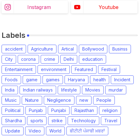
Instagram
Youtube
Labels
accident
Agriculture
Artical
Bollywood
Businss
City
corona
crime
Delhi
education
Entertainment
environment
Featured
Festival
Foods
game
games
Haryana
health
Incident
India
Indian railways
lifestyle
Movies
murdar
Music
Nature
Negligence
new
People
Political
Punjab
Punjabi
Rajasthan
religion
Shardha
sports
strike
Technology
Travel
Update
Video
World
ਬੀਟੀਟੀ ਪੰਜਾਬੀ ਖ਼ਬਰਾਂ