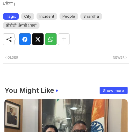
ਪਵੇਗਾ।
Tags:
City
Incident
People
Shardha
ਬੀਟੀਟੀ ਪੰਜਾਬੀ ਖ਼ਬਰਾਂ
OLDER
NEWER
You Might Like
Show more