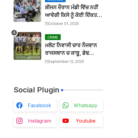
BTTNEWS
-
Mar 31 2026
ਆਪ ਸਰਕਾਰ ਨੇ ਚਾਰ ਸਾਲਾਂ ਵਿੱਚ ਉਹ ਕੀਤਾ ਜੋ ਦੂਜੀਆਂ ਸਰਕਾਰ
ਸ਼ੀਜਨ ਦੌਰਾਨ ਮੰਡੀ ਵਿੱਚ ਨਹੀਂ
BTTNEWS
-
Mar 27 2026
ਆਵੇਗੀ ਕਿਸੇ ਨੂੰ ਕੋਈ ਦਿੱਕਤ :
ਮਾਨਯੋਗ ਜਸਟਿਸ ਸ੍ਰੀ ਦੀਪਕ ਮਨਚੰਦਾ, ਪੰਜਾਬ ਅਤੇ ਹਰਿਆਣਾ
ਜਿਲ੍ਹਾ ਪ੍ਰਧਾਨ ਜਗਸੀਰ
October 01, 2025
BTTNEWS
-
Mar 27 2026
ਚਰਨਾ
ਬੀਟ ਕਾਰ ਨਾਲ ਟਕਰਾ ਕੇ ਵਿਅਕਤੀ ਦੀ ਮੌਤ, ਨਹੀਂ ਹੋਈ ਪਹਿਚ
CRIME
BTTNEWS
-
Aug 02 2026
ਮਲੋਟ ਨਿਵਾਸੀ ਚਾਰ ਨੌਜਵਾਨ
ਰਾਜਸਥਾਨ ਚ ਕਾਬੂ, ਡੇਢ
ਦਰਜਨ ਵਾਹਨ ਚੋਰੀਆਂ ਮੰਨੇ
September 12, 2025
Social Plugin
Facebook
Whatsapp
Instagram
Youtube