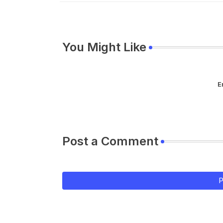
You Might Like
E
Post a Comment
P