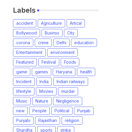
Labels
accident
Agriculture
Artical
Bollywood
Businss
City
corona
crime
Delhi
education
Entertainment
environment
Featured
Festival
Foods
game
games
Haryana
health
Incident
India
Indian railways
lifestyle
Movies
murdar
Music
Nature
Negligence
new
People
Political
Punjab
Punjabi
Rajasthan
religion
Shardha
sports
strike