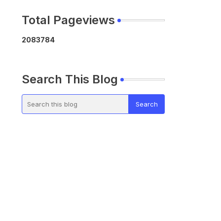
Total Pageviews
2
0
8
3
7
8
4
Search This Blog