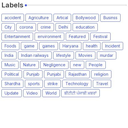
Labels
accident
Agriculture
Artical
Bollywood
Businss
City
corona
crime
Delhi
education
Entertainment
environment
Featured
Festival
Foods
game
games
Haryana
health
Incident
India
Indian railways
lifestyle
Movies
murdar
Music
Nature
Negligence
new
People
Political
Punjab
Punjabi
Rajasthan
religion
Shardha
sports
strike
Technology
Travel
Update
Video
World
ਬੀਟੀਟੀ ਪੰਜਾਬੀ ਖ਼ਬਰਾਂ