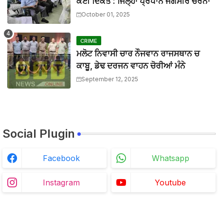
ਕੋਈ ਦਿੱਕਤ : ਜਿਲ੍ਹਾ ਪ੍ਰਧਾਨ ਜਗਸੀਰ ਚਰਨਾ
ਟਰੱਕ ਨਾਲ ਟਕਰਾਈ ਪਿਕਅਪ 9 ਦੀ ਮੌਤ 22 ਜਖਮੀ
BTTNEWS
-
Jun 06 2026
October 01, 2025
ਸਿੱਖਿਆ ਮੰਤਰੀ ਅਤੇ ਸਿੱਖਿਆ ਸਕੱਤਰ ਵੱਲੋਂ ਮੀਟਿੰਗ ਦਾ ਸਮਾਂ ਵਾਰ-ਵ
BTTNEWS
-
Jun 05 2026
CRIME
ਮਲੋਟ ਨਿਵਾਸੀ ਚਾਰ ਨੌਜਵਾਨ ਰਾਜਸਥਾਨ ਚ
ਕਾਬੂ, ਡੇਢ ਦਰਜਨ ਵਾਹਨ ਚੋਰੀਆਂ ਮੰਨੇ
September 12, 2025
Social Plugin
Facebook
Whatsapp
Instagram
Youtube