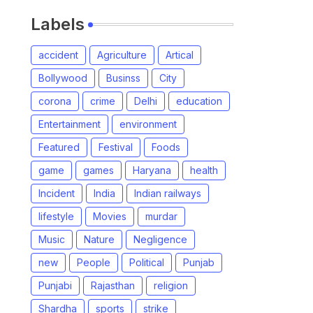
Labels
accident
Agriculture
Artical
Bollywood
Businss
City
corona
crime
Delhi
education
Entertainment
environment
Featured
Festival
Foods
game
games
Haryana
health
Incident
India
Indian railways
lifestyle
Movies
murdar
Music
Nature
Negligence
new
People
Political
Punjab
Punjabi
Rajasthan
religion
Shardha
sports
strike