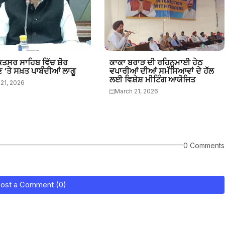
ਕਤਸਰ ਸਾਹਿਬ ਵਿੱਚ ਸ਼ੋਰ
ਕਾਕਾ ਬਰਾੜ ਦੀ ਰਹਿਨੁਮਾਈ ਹੇਠ
ਣ ‘ਤੇ ਸਖ਼ਤ ਪਾਬੰਦੀਆਂ ਲਾਗੂ
ਵਪਾਰੀਆਂ ਦੀਆਂ ਸਮੱਸਿਆਵਾਂ ਦੇ ਹੱਲ
ਲਈ ਵਿਸ਼ੇਸ਼ ਮੀਟਿੰਗ ਆਯੋਜਿਤ
21, 2026
March 21, 2026
0 Comments
ost a Comment (0)