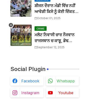
BTTNEWS
-
Mar 27 2026
ਮਾਨਯੋਗ ਜਸਟਿਸ ਸ੍ਰੀ ਦੀਪਕ ਮਨਚੰਦਾ, ਪੰਜਾਬ ਅਤੇ ਹਰਿਆਣਾ
ਸ਼ੀਜਨ ਦੌਰਾਨ ਮੰਡੀ ਵਿੱਚ ਨਹੀਂ
BTTNEWS
-
Mar 27 2026
ਆਵੇਗੀ ਕਿਸੇ ਨੂੰ ਕੋਈ ਦਿੱਕਤ :
ਬੀਟ ਕਾਰ ਨਾਲ ਟਕਰਾ ਕੇ ਵਿਅਕਤੀ ਦੀ ਮੌਤ, ਨਹੀਂ ਹੋਈ ਪਹਿਚ
ਜਿਲ੍ਹਾ ਪ੍ਰਧਾਨ ਜਗਸੀਰ
October 01, 2025
BTTNEWS
-
Aug 02 2026
ਚਰਨਾ
ਲਾਪਰਵਾਹੀ : ਖਾਲੜਾ ਕੇਸ ਨਾਲ ਸੰਬੰਧਿਤ ਡੀਐਸਪੀ ਦੀ ਜਗ੍ਹਾ 
CRIME
BTTNEWS
-
Jul 15 2026
ਮਲੋਟ ਨਿਵਾਸੀ ਚਾਰ ਨੌਜਵਾਨ
ਰਾਜਸਥਾਨ ਚ ਕਾਬੂ, ਡੇਢ
ਦਰਜਨ ਵਾਹਨ ਚੋਰੀਆਂ ਮੰਨੇ
September 12, 2025
Social Plugin
Facebook
Whatsapp
Instagram
Youtube