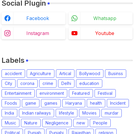
Social Plugin
Facebook
Whatsapp
Instagram
Youtube
Labels
accident
Agriculture
Artical
Bollywood
Businss
City
corona
crime
Delhi
education
Entertainment
environment
Featured
Festival
Foods
game
games
Haryana
health
Incident
India
Indian railways
lifestyle
Movies
murdar
Music
Nature
Negligence
new
People
Political
Punjab
Punjabi
Rajasthan
religion