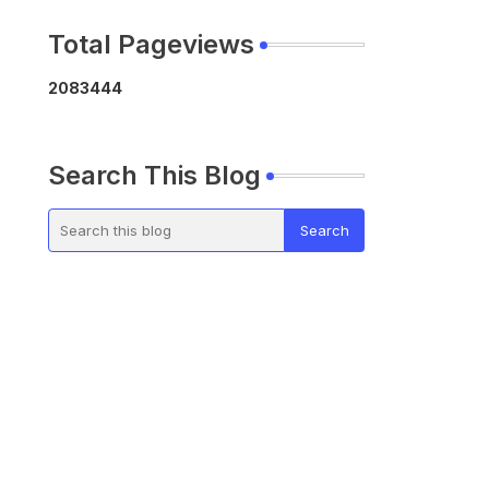
Total Pageviews
2
0
8
3
4
4
4
Search This Blog