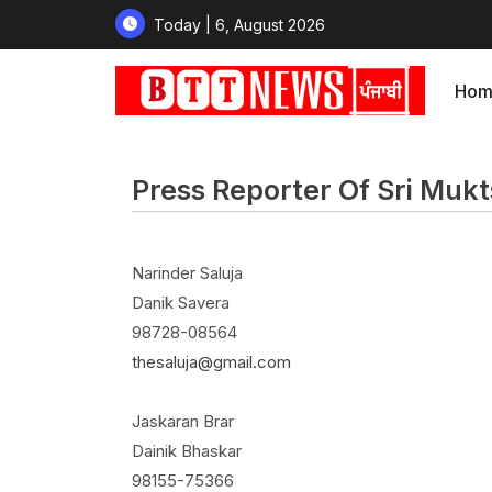
Today | 6, August 2026
Hom
Press Reporter Of Sri Muk
Narinder Saluja
Danik Savera
98728-08564
thesaluja@gmail.com
Jaskaran Brar
Dainik Bhaskar
98155-75366