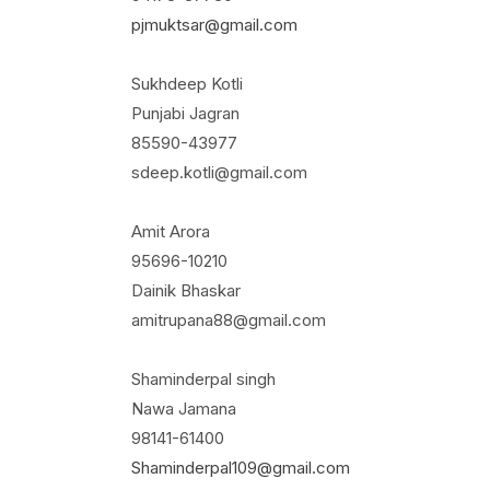
pjmuktsar@gmail.com
Sukhdeep Kotli
Punjabi Jagran
85590-43977
sdeep.kotli@gmail.com
Amit Arora
95696-10210
Dainik Bhaskar
amitrupana88@gmail.com
Shaminderpal singh
Nawa Jamana
98141-61400
Shaminderpal109@gmail.com