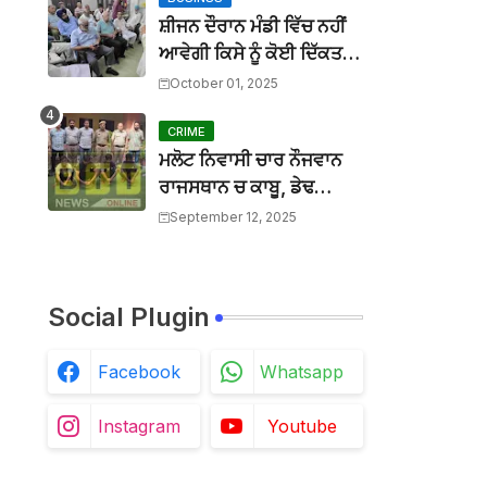
BTTNEWS
-
Mar 27 2026
ਬੀਟ ਕਾਰ ਨਾਲ ਟਕਰਾ ਕੇ ਵਿਅਕਤੀ ਦੀ ਮੌਤ, ਨਹੀਂ ਹੋਈ ਪਹਿਚ
ਸ਼ੀਜਨ ਦੌਰਾਨ ਮੰਡੀ ਵਿੱਚ ਨਹੀਂ
BTTNEWS
-
Aug 02 2026
ਆਵੇਗੀ ਕਿਸੇ ਨੂੰ ਕੋਈ ਦਿੱਕਤ :
ਲਾਪਰਵਾਹੀ : ਖਾਲੜਾ ਕੇਸ ਨਾਲ ਸੰਬੰਧਿਤ ਡੀਐਸਪੀ ਦੀ ਜਗ੍ਹਾ 
ਜਿਲ੍ਹਾ ਪ੍ਰਧਾਨ ਜਗਸੀਰ
October 01, 2025
BTTNEWS
-
Jul 15 2026
ਚਰਨਾ
ਓਪੀ ਜਿੰਦਲ ਗਲੋਬਲ ਯੂਨੀਵਰਸਿਟੀ ਦੇ ਵਾਈਸ ਚਾਂਸਲਰ ਨੇ ਪ੍ਰਸ
CRIME
BTTNEWS
-
Jun 28 2026
ਮਲੋਟ ਨਿਵਾਸੀ ਚਾਰ ਨੌਜਵਾਨ
ਰਾਜਸਥਾਨ ਚ ਕਾਬੂ, ਡੇਢ
ਦਰਜਨ ਵਾਹਨ ਚੋਰੀਆਂ ਮੰਨੇ
September 12, 2025
Social Plugin
Facebook
Whatsapp
Instagram
Youtube