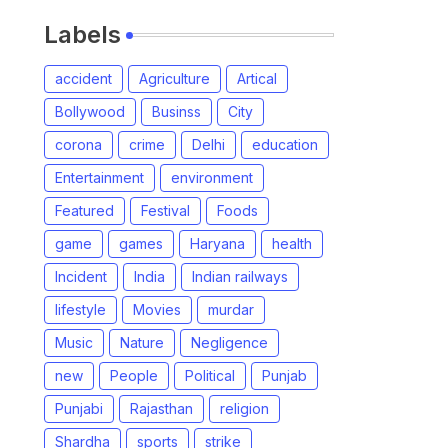
Labels
accident
Agriculture
Artical
Bollywood
Businss
City
corona
crime
Delhi
education
Entertainment
environment
Featured
Festival
Foods
game
games
Haryana
health
Incident
India
Indian railways
lifestyle
Movies
murdar
Music
Nature
Negligence
new
People
Political
Punjab
Punjabi
Rajasthan
religion
Shardha
sports
strike