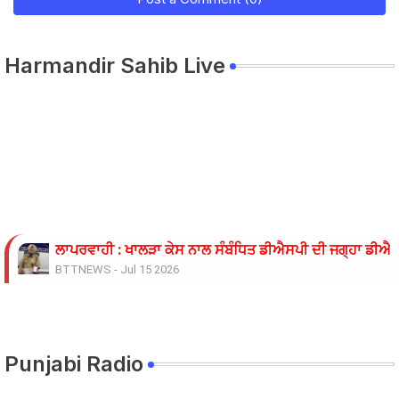
Harmandir Sahib Live
ਲਾਪਰਵਾਹੀ : ਖਾਲੜਾ ਕੇਸ ਨਾਲ ਸੰਬੰਧਿਤ ਡੀਐਸਪੀ ਦੀ ਜਗ੍ਹਾ ਡੀਐਸਪ
BTTNEWS
-
Jul 15 2026
ਓਪੀ ਜਿੰਦਲ ਗਲੋਬਲ ਯੂਨੀਵਰਸਿਟੀ ਦੇ ਵਾਈਸ ਚਾਂਸਲਰ ਨੇ ਪ੍ਰਸਿੱਧ ਚ
BTTNEWS
-
Jun 28 2026
ਬੇਰੁਜ਼ਗਾਰ ਲਾਈਨਮੈਨਾਂ ’ਤੇ ਲਾਠੀਚਾਰਜ ਖ਼ਿਲਾਫ਼ ਮੁਲਾਜ਼ਮ ਜਥੇਬੰਦੀਆਂ 
BTTNEWS
-
Jun 08 2026
Punjabi Radio
11 ਜੂਨ ਦੇ ਗੰਭੀਰਪੁਰ ਸਿੱਖਿਆ ਮੰਤਰੀ ਪੰਜਾਬ ਦੇ ਪਿੰਡ ਧਰਨੇ ਸੰਬੰਧੀ ਹ
BTTNEWS
-
Jun 08 2026