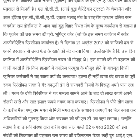
यूनिवर्सिटी कालिज आफ नर्सिंग (यूकोन) फरीदकोट के एस.एन.ए. फंड गबन कांड की
पड़ताल से मिलती है। एल.बी.सी.टी. (लार्ड बुद्धा चैरिटेबल ट्रस्ट) के चेयरमैन और
आल इंडिया एस.सी./बी.सी./ए.टी. एकता भलाई मंच के राष्ट्रीय प्रधान दलित रत्न
जगदीश राय ढोसीवाल ने आज यहां बुद्ध विहार स्थित मंच के मुख्य कार्यालय से बताया है
कि यूकोन की उस समय की प्रो. भूपिंद्र कौर (जो कि इस समय कालिज में बतौर
आफीशीऐटिंग प्रिंसीपल कार्यारत हैं) ने दिनांक 21 अप्रैल 2017 को साजिशी ढंग से
अपने हस्ताक्षर से उक्त फंड के खाते को बंद करवा दिया। उल्लेखनीय है कि उस दिन
कालिज में आफीशीऐटिंग प्रिंसीपल रावत भी मौजूद थे। इस मामले की भी पड़ताल की
जानी बनती है कि किन हालातों में कालिज प्रमुख के मौजूद होने के बावजूद किसी
जूनियर कर्मचारी ने यह खाता क्यों बंद करवाया? इतना ही नहीं खाता बंद करवा के पूरी
रकम प्रिंसीपल रावत ने गैर कानूनी ढंग से सरकारी नियमों के विरूद्ध अपने पास रख
ली। गबन के दोषी प्रिंसीपल ने यह मामला सामने आने के बाद दो लाख रूपये अपने
सैलरी खाते और साठ हज़ार रूपये नकद जमा करवाए। प्रिंसीपल ने पौणे तीन लाख
के करीब मैस: पप्पू राम भगत से मिली भगत करके साधारन कागज़ों पर बिल बनवा कर
अधिकारियों को गुमराह किया और सरकार को जी.एस.टी. का चूना लगाया। उन्होंने
बताया है क उनकी संस्था द्वारा करीब सवा साल पहले 02 अगस्त 2020 को इस
संबंधी की शिकायत की पड़ताल उस समय की रजिस्ट्रार मैडम रूही दुग आई.ए.एस.