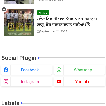
ਬੀਟ ਕਾਰ ਨਾਲ ਟਕਰਾ ਕੇ ਵਿਅਕਤੀ ਦੀ ਮੌਤ, ਨਹੀਂ ਹੋਈ ਪਹਿਚਾਣ
BTTNEWS
-
Aug 02 2026
CRIME
ਮਲੋਟ ਨਿਵਾਸੀ ਚਾਰ ਨੌਜਵਾਨ ਰਾਜਸਥਾਨ ਚ
ਕਾਬੂ, ਡੇਢ ਦਰਜਨ ਵਾਹਨ ਚੋਰੀਆਂ ਮੰਨੇ
September 12, 2025
Social Plugin
Facebook
Whatsapp
Instagram
Youtube
Labels