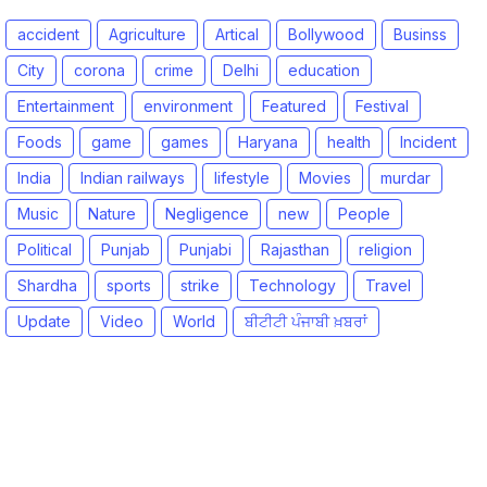
accident
Agriculture
Artical
Bollywood
Businss
City
corona
crime
Delhi
education
Entertainment
environment
Featured
Festival
Foods
game
games
Haryana
health
Incident
India
Indian railways
lifestyle
Movies
murdar
Music
Nature
Negligence
new
People
Political
Punjab
Punjabi
Rajasthan
religion
Shardha
sports
strike
Technology
Travel
Update
Video
World
ਬੀਟੀਟੀ ਪੰਜਾਬੀ ਖ਼ਬਰਾਂ