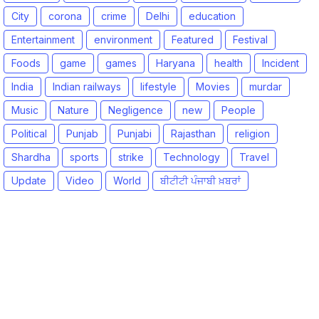
City
corona
crime
Delhi
education
Entertainment
environment
Featured
Festival
Foods
game
games
Haryana
health
Incident
India
Indian railways
lifestyle
Movies
murdar
Music
Nature
Negligence
new
People
Political
Punjab
Punjabi
Rajasthan
religion
Shardha
sports
strike
Technology
Travel
Update
Video
World
ਬੀਟੀਟੀ ਪੰਜਾਬੀ ਖ਼ਬਰਾਂ