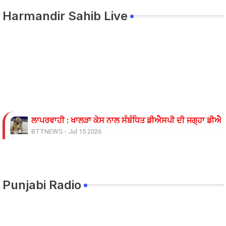
Harmandir Sahib Live
ਲਾਪਰਵਾਹੀ : ਖਾਲੜਾ ਕੇਸ ਨਾਲ ਸੰਬੰਧਿਤ ਡੀਐਸਪੀ ਦੀ ਜਗ੍ਹਾ ਡੀਐਸਪ
BTTNEWS
-
Jul 15 2026
ਓਪੀ ਜਿੰਦਲ ਗਲੋਬਲ ਯੂਨੀਵਰਸਿਟੀ ਦੇ ਵਾਈਸ ਚਾਂਸਲਰ ਨੇ ਪ੍ਰਸਿੱਧ ਚ
BTTNEWS
-
Jun 28 2026
ਬੇਰੁਜ਼ਗਾਰ ਲਾਈਨਮੈਨਾਂ ’ਤੇ ਲਾਠੀਚਾਰਜ ਖ਼ਿਲਾਫ਼ ਮੁਲਾਜ਼ਮ ਜਥੇਬੰਦੀਆਂ 
BTTNEWS
-
Jun 08 2026
Punjabi Radio
11 ਜੂਨ ਦੇ ਗੰਭੀਰਪੁਰ ਸਿੱਖਿਆ ਮੰਤਰੀ ਪੰਜਾਬ ਦੇ ਪਿੰਡ ਧਰਨੇ ਸੰਬੰਧੀ ਹ
BTTNEWS
-
Jun 08 2026
ਟਰੱਕ ਨਾਲ ਟਕਰਾਈ ਪਿਕਅਪ 9 ਦੀ ਮੌਤ 22 ਜਖਮੀ
BTTNEWS
-
Jun 06 2026