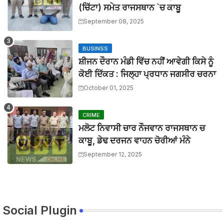
11 ਜੂਨ ਦੇ ਗੰਭੀਰਪੁਰ ਸਿੱਖਿਆ ਮੰਤਰੀ ਪੰਜਾਬ ਦੇ ਪਿੰਡ ਧਰਨੇ ਸੰਬੰਧੀ ਹ
(ਚਿੱਟਾ) ਸਮੇਤ ਰਾਜਸਥਾਨ `ਚ ਕਾਬੂ
BTTNEWS
-
Jun 08 2026
September 08, 2025
ਟਰੱਕ ਨਾਲ ਟਕਰਾਈ ਪਿਕਅਪ 9 ਦੀ ਮੌਤ 22 ਜਖਮੀ
BTTNEWS
-
Jun 06 2026
BUSINSS
ਸਿੱਖਿਆ ਮੰਤਰੀ ਅਤੇ ਸਿੱਖਿਆ ਸਕੱਤਰ ਵੱਲੋਂ ਮੀਟਿੰਗ ਦਾ ਸਮਾਂ ਵਾਰ-ਵ
ਸ਼ੀਜਨ ਦੌਰਾਨ ਮੰਡੀ ਵਿੱਚ ਨਹੀਂ ਆਵੇਗੀ ਕਿਸੇ ਨੂੰ
BTTNEWS
-
Jun 05 2026
ਰੋਹਿਤ ਗੋਦਾਰਾ ਗੈਂਗ ਦੇ ਸ਼ੂਟਰ ਤੇ ਹਥਿਆਰ ਸਪਲਾਈ ਕਰਨ ਵਾਲੇ ਪੰਜਾਬ 
ਕੋਈ ਦਿੱਕਤ : ਜਿਲ੍ਹਾ ਪ੍ਰਧਾਨ ਜਗਸੀਰ ਚਰਨਾ
BTTNEWS
-
Jun 02 2026
October 01, 2025
ਨੌਜਵਾਨ ਨੂੰ ਅਗਵਾ ਕਰਕੇ ਕਤਲ ਕਰਨ ਦੇ ਮਾਮਲੇ ਵਿੱਚ ਉਸਦੀ ਮਹਿਲਾ 
BTTNEWS
-
May 27 2026
CRIME
ਮਲੋਟ ਨਿਵਾਸੀ ਚਾਰ ਨੌਜਵਾਨ ਰਾਜਸਥਾਨ ਚ
ਕਾਬੂ, ਡੇਢ ਦਰਜਨ ਵਾਹਨ ਚੋਰੀਆਂ ਮੰਨੇ
September 12, 2025
Social Plugin