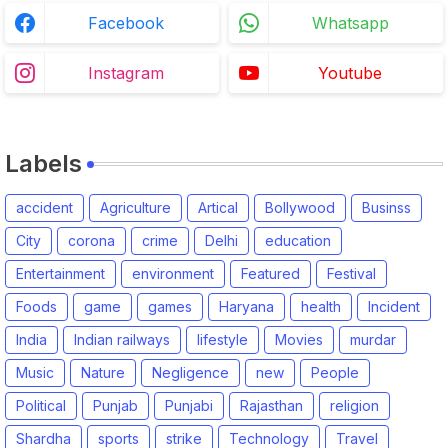
Facebook
Whatsapp
Instagram
Youtube
Labels
accident
Agriculture
Artical
Bollywood
Businss
City
corona
crime
Delhi
education
Entertainment
environment
Featured
Festival
Foods
game
games
Haryana
health
Incident
India
Indian railways
lifestyle
Movies
murdar
Music
Nature
Negligence
new
People
Political
Punjab
Punjabi
Rajasthan
religion
Shardha
sports
strike
Technology
Travel