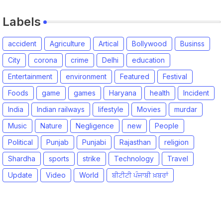
Labels
accident
Agriculture
Artical
Bollywood
Businss
City
corona
crime
Delhi
education
Entertainment
environment
Featured
Festival
Foods
game
games
Haryana
health
Incident
India
Indian railways
lifestyle
Movies
murdar
Music
Nature
Negligence
new
People
Political
Punjab
Punjabi
Rajasthan
religion
Shardha
sports
strike
Technology
Travel
Update
Video
World
ਬੀਟੀਟੀ ਪੰਜਾਬੀ ਖ਼ਬਰਾਂ