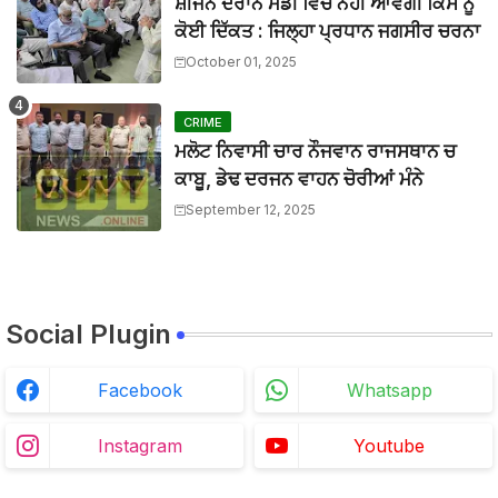
ਸ਼ੀਜਨ ਦੌਰਾਨ ਮੰਡੀ ਵਿੱਚ ਨਹੀਂ ਆਵੇਗੀ ਕਿਸੇ ਨੂੰ
BTTNEWS
-
Mar 27 2026
ਮਾਨਯੋਗ ਜਸਟਿਸ ਸ੍ਰੀ ਦੀਪਕ ਮਨਚੰਦਾ, ਪੰਜਾਬ ਅਤੇ ਹਰਿਆਣਾ ਹਾਈ ਕ
ਕੋਈ ਦਿੱਕਤ : ਜਿਲ੍ਹਾ ਪ੍ਰਧਾਨ ਜਗਸੀਰ ਚਰਨਾ
BTTNEWS
-
Mar 27 2026
October 01, 2025
ਬੀਟ ਕਾਰ ਨਾਲ ਟਕਰਾ ਕੇ ਵਿਅਕਤੀ ਦੀ ਮੌਤ, ਨਹੀਂ ਹੋਈ ਪਹਿਚਾਣ
BTTNEWS
-
Aug 02 2026
CRIME
ਮਲੋਟ ਨਿਵਾਸੀ ਚਾਰ ਨੌਜਵਾਨ ਰਾਜਸਥਾਨ ਚ
ਕਾਬੂ, ਡੇਢ ਦਰਜਨ ਵਾਹਨ ਚੋਰੀਆਂ ਮੰਨੇ
September 12, 2025
Social Plugin
Facebook
Whatsapp
Instagram
Youtube