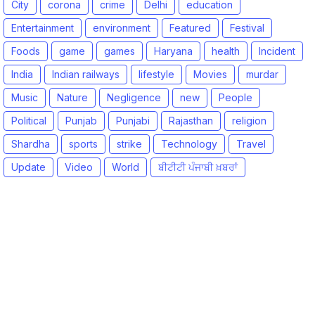
City
corona
crime
Delhi
education
Entertainment
environment
Featured
Festival
Foods
game
games
Haryana
health
Incident
India
Indian railways
lifestyle
Movies
murdar
Music
Nature
Negligence
new
People
Political
Punjab
Punjabi
Rajasthan
religion
Shardha
sports
strike
Technology
Travel
Update
Video
World
ਬੀਟੀਟੀ ਪੰਜਾਬੀ ਖ਼ਬਰਾਂ