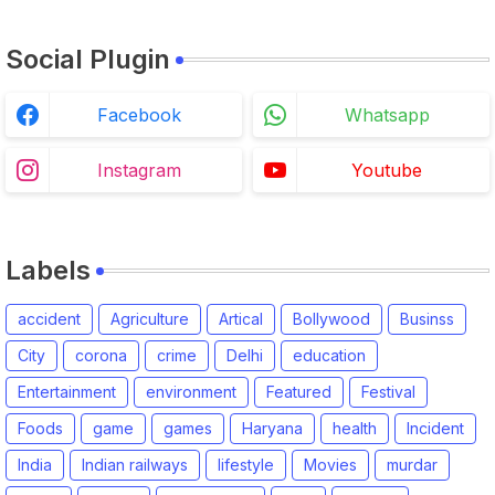
Social Plugin
Facebook
Whatsapp
Instagram
Youtube
Labels
accident
Agriculture
Artical
Bollywood
Businss
City
corona
crime
Delhi
education
Entertainment
environment
Featured
Festival
Foods
game
games
Haryana
health
Incident
India
Indian railways
lifestyle
Movies
murdar