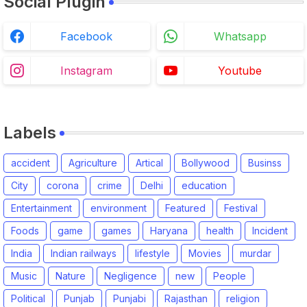
Social Plugin
Facebook
Whatsapp
Instagram
Youtube
Labels
accident
Agriculture
Artical
Bollywood
Businss
City
corona
crime
Delhi
education
Entertainment
environment
Featured
Festival
Foods
game
games
Haryana
health
Incident
India
Indian railways
lifestyle
Movies
murdar
Music
Nature
Negligence
new
People
Political
Punjab
Punjabi
Rajasthan
religion