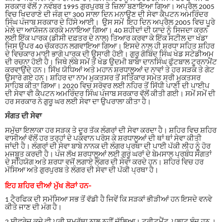
ਸਰਕਾਰ ਵੱਲੋਂ 7 ਨਵੰਬਰ 1995 ਗੁਰਪੁਰਬ ਤੇ ਜ਼ਿਲਾ ਬਣਾਇਆ ਗਿਆ
।
ਅਪ੍ਰੈਲ 2005
ਵਿਚ ਖਿਦਰਾਣੇ ਦੀ ਜੰਗ ਦਾ 300 ਸਾਲਾ ਦਿਨ ਮਨਾਉਣ ਦੀ ਸੇਵਾ ਕੈਪਟਨ ਅਮਰਿੰਦਰ
ਸਿੰਘ ਪੰਜਾਬ ਸਰਕਾਰ ਦੇ ਹਿੱਸੇ ਆਈ
।
ਉਸ ਸਮੇਂ ਇਹ ਦਿਨ ਅਪ੍ਰੈਲ 2005 ਵਿਚ ਪੂਰੇ
ਮੇਲੇ ਦਾ ਆਯੋਜਨ ਕਰਕੇ ਮਨਾਇਆ ਗਿਆ
।
40
ਸ਼ਹੀਦਾਂ ਦੀ ਯਾਦ ਨੂੰ ਸਿਜਦਾ ਕਰਨ
ਲਈ ਇੱਕ ਪਾਰਕ (ਡੀਸੀ ਦਫ਼ਤਰ ਦੇ ਨਾਲ) ਤਿਆਰ ਕਰਵਾ ਕੇ ਇੱਕ ਸਟੀਲ ਦਾ ਖੰਡਾ
ਜਿਸ ਉਪਰ 40 ਚੱਕਰਹਨ ਲਗਵਾਇਆ ਗਿਆ
।
ਇਸਦੇ ਨਾਲ ਹੀ ਸ਼ਰਧਾ ਸਹਿਤ ਸ਼ਹਿਰ
ਦੇ ਵਿਚਕਾਰ ਮਾਈ ਭਾਗੋ ਪਾਰਕ ਦੀ ਉਸਾਰੀ ਹੋਈ
।
ਗੁਰੂ ਗੋਬਿੰਦ ਸਿੰਘ ਖੇਡ ਸਟੇਡੀਅਮ
ਦੀ ਰਚਨਾ ਹੋਈ ਹੈ
।
ਜਿਥੇ ਲੰਬੇ ਸਮੇਂ ਤੋਂ ਖੇਡ ਉਦਮੀ ਬਾਬਾ ਦਾਨਸਿੰਘ ਫੁੱਟਬਾਲ ਟੂਰਨਾਮੈਂਟ
ਕਰਵਾਉਂਦੇ ਹਨ
।
ਸਿੱਖ ਯੋਧਿਆਂ ਅਤੇ ਮਹਾਨ ਸ਼ਰਧਾਲੂਆਂ ਦ ਨਾਵਾਂ ਤੇ ਹਰ ਸੜਕ ਤੇ ਗੇਟ
ਉਸਾਰੇ ਗਏ ਹਨ
।
ਸ਼ਹਿਰ ਦਾ ਨਾਮ ਮੁਕਤਸਰ ਤੋਂ ਸਤਿਕਾਰ ਸਮੇਤ ਸ੍ਰੀ ਮੁਕਤਸਰ
ਸਾਹਿਬ ਕੀਤਾ ਗਿਆ
।
2020
ਵਿਚ ਸਰੋਵਰ ਲਈ ਨਹਿਰ ਤੋਂ ਸਿੱਧੀ ਪਾਣੀ ਦੀ ਪਾਈਪ
ਦੀ ਸੇਵਾ ਵੀ ਕੈਪਟਨ ਅਮਰਿੰਦਰ ਸਿੰਘ ਪੰਜਾਬ ਸਰਕਾਰ ਵੱਲੋਂ ਕੀਤੀ ਗਈ
।
ਸਮੇਂ ਸਮੇਂ ਦੀ
ਹਰ ਸਰਕਾਰ ਨੇ ਗੁਰੂ ਘਰ ਲਈ ਸੇਵਾ ਦਾ ਉਪਰਾਲਾ ਕੀਤਾ ਹੈ
।
ਸੰਗਤ ਦੀ ਸੇਵਾ
ਸਮੁੱਚਾ ਇਲਾਕਾ ਹਰ ਸੜਕ ਤੇ ਦੂਰ ਤੱਕ ਲੰਗਰਾਂ ਦੀ ਸੇਵਾ ਕਰਦਾ ਹੈ
।
ਸ਼ਹਿਰ ਵਿਚ ਸ਼ਹਿਰ
ਵਾਸੀਆਂ ਵੱਲੋਂ ਹਰ ਤਰ੍ਹਾਂ ਦੇ ਪਕਵਾਨ ਪਰੋਸ ਕੇ ਸ਼ਰਧਾਲੂਆਂ ਦੀ ਥਾਂ ਥਾਂ ਸੇਵਾ ਕੀਤੀ
ਜਾਂਦੀ ਹੈ
।
ਲੰਗਰਾਂ ਦੀ ਸੇਵਾ ਬਾਬੇ ਨਾਨਕ ਦੀ ਲੰਗਰ ਪ੍ਰਥਾ ਦੀ ਪਾਈ ਪੱਕੀ ਲੀਹ ਨੂੰ ਹੋਰ
ਮਜਬੂਤ ਕਰਦੀ ਹੈ
।
ਪੰਜ ਲੱਖ ਸ਼ਰਧਾਲੂਆਂ ਲਈ ਗੁਰੂ ਘਰਾਂ ਦੇ ਬੇਮਸਾਲ ਪ੍ਰਬੰਧ ਸੰਗਤਾਂ
ਦੇ ਸਹਿਯੋਗ ਅਤੇ ਸ਼ਰਧਾ ਵਜੋਂ ਲਗਾਏ ਲੰਗਰ ਦੀ ਸੇਵਾ ਕਰਦੇ ਹਨ
।
ਸ਼ਹਿਰ ਵਿਚ ਹਰ
ਮੱਸਿਆ ਅਤੇ ਗੁਰਪੁਰਬ ਤੇ ਲੰਗਰ ਦੀ ਸੇਵਾ ਦੀ ਪੱਕੀ ਪ੍ਰਥਾ ਹੈ
।
ਇਹ ਸ਼ਹਿਰ ਦੀਆਂ ਮੁੱਖ ਲੋੜਾਂ ਹਨ
-
1
ਟੈ੍ਰਫਿਕ ਦੀ ਸਮੱਸਿਆ ਸਭ ਤੋਂ ਵੱਡੀ ਹੈ ਜਿਵੇਂ ਕਿ ਸੜਕਾਂ ਭੀੜੀਆਂ ਹਨ ਇਸਦੇ ਵਨਵੇ
ਕੀਤੇ ਜਾਣ ਦੀ ਮੰਗ ਹੈ
।