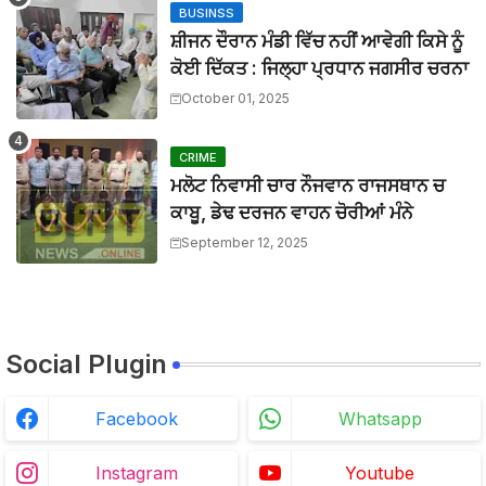
BUSINSS
ਆਪ ਸਰਕਾਰ ਨੇ ਚਾਰ ਸਾਲਾਂ ਵਿੱਚ ਉਹ ਕੀਤਾ ਜੋ ਦੂਜੀਆਂ ਸਰਕਾਰਾਂ ਨੇ 
ਸ਼ੀਜਨ ਦੌਰਾਨ ਮੰਡੀ ਵਿੱਚ ਨਹੀਂ ਆਵੇਗੀ ਕਿਸੇ ਨੂੰ
BTTNEWS
-
Mar 27 2026
ਮਾਨਯੋਗ ਜਸਟਿਸ ਸ੍ਰੀ ਦੀਪਕ ਮਨਚੰਦਾ, ਪੰਜਾਬ ਅਤੇ ਹਰਿਆਣਾ ਹਾਈ ਕ
ਕੋਈ ਦਿੱਕਤ : ਜਿਲ੍ਹਾ ਪ੍ਰਧਾਨ ਜਗਸੀਰ ਚਰਨਾ
BTTNEWS
-
Mar 27 2026
October 01, 2025
ਬੀਟ ਕਾਰ ਨਾਲ ਟਕਰਾ ਕੇ ਵਿਅਕਤੀ ਦੀ ਮੌਤ, ਨਹੀਂ ਹੋਈ ਪਹਿਚਾਣ
BTTNEWS
-
Aug 02 2026
CRIME
ਮਲੋਟ ਨਿਵਾਸੀ ਚਾਰ ਨੌਜਵਾਨ ਰਾਜਸਥਾਨ ਚ
ਕਾਬੂ, ਡੇਢ ਦਰਜਨ ਵਾਹਨ ਚੋਰੀਆਂ ਮੰਨੇ
September 12, 2025
Social Plugin
Facebook
Whatsapp
Instagram
Youtube