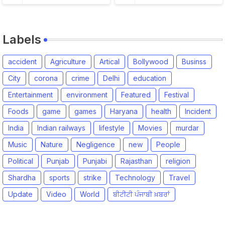
Labels
accident
Agriculture
Artical
Bollywood
Businss
City
corona
crime
Delhi
education
Entertainment
environment
Featured
Festival
Foods
game
games
Haryana
health
Incident
India
Indian railways
lifestyle
Movies
murdar
Music
Nature
Negligence
new
People
Political
Punjab
Punjabi
Rajasthan
religion
Shardha
sports
strike
Technology
Travel
Update
Video
World
ਬੀਟੀਟੀ ਪੰਜਾਬੀ ਖ਼ਬਰਾਂ