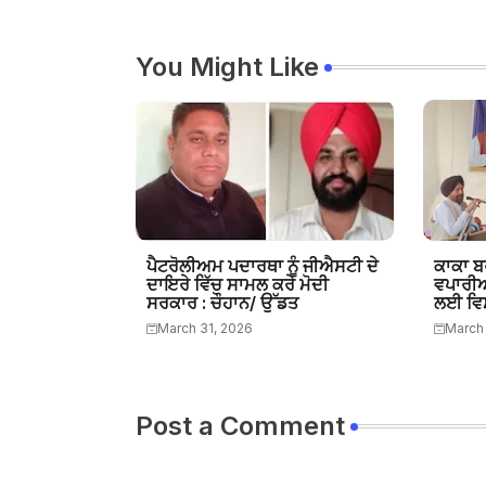
You Might Like
ਪੈਟਰੋਲੀਅਮ ਪਦਾਰਥਾ ਨੂੰ ਜੀਐਸਟੀ ਦੇ
ਕਾਕਾ ਬ
ਦਾਇਰੇ ਵਿੱਚ ਸਾਮਲ ਕਰੇ ਮੋਦੀ
ਵਪਾਰੀਆ
ਸਰਕਾਰ : ਚੌਹਾਨ/ ਉੱਡਤ
ਲਈ ਵਿਸ਼
March 31, 2026
March 
Post a Comment