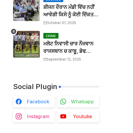
BTTNEWS
-
Mar 31 2026
ਆਪ ਸਰਕਾਰ ਨੇ ਚਾਰ ਸਾਲਾਂ ਵਿੱਚ ਉਹ ਕੀਤਾ ਜੋ ਦੂਜੀਆਂ ਸਰਕਾਰ
ਸ਼ੀਜਨ ਦੌਰਾਨ ਮੰਡੀ ਵਿੱਚ ਨਹੀਂ
BTTNEWS
-
Mar 27 2026
ਆਵੇਗੀ ਕਿਸੇ ਨੂੰ ਕੋਈ ਦਿੱਕਤ :
ਮਾਨਯੋਗ ਜਸਟਿਸ ਸ੍ਰੀ ਦੀਪਕ ਮਨਚੰਦਾ, ਪੰਜਾਬ ਅਤੇ ਹਰਿਆਣਾ
ਜਿਲ੍ਹਾ ਪ੍ਰਧਾਨ ਜਗਸੀਰ
October 01, 2025
BTTNEWS
-
Mar 27 2026
ਚਰਨਾ
ਬੀਟ ਕਾਰ ਨਾਲ ਟਕਰਾ ਕੇ ਵਿਅਕਤੀ ਦੀ ਮੌਤ, ਨਹੀਂ ਹੋਈ ਪਹਿਚ
CRIME
BTTNEWS
-
Aug 02 2026
ਮਲੋਟ ਨਿਵਾਸੀ ਚਾਰ ਨੌਜਵਾਨ
ਰਾਜਸਥਾਨ ਚ ਕਾਬੂ, ਡੇਢ
ਦਰਜਨ ਵਾਹਨ ਚੋਰੀਆਂ ਮੰਨੇ
September 12, 2025
Social Plugin
Facebook
Whatsapp
Instagram
Youtube