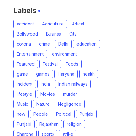
Labels
accident
Agriculture
Artical
Bollywood
Businss
City
corona
crime
Delhi
education
Entertainment
environment
Featured
Festival
Foods
game
games
Haryana
health
Incident
India
Indian railways
lifestyle
Movies
murdar
Music
Nature
Negligence
new
People
Political
Punjab
Punjabi
Rajasthan
religion
Shardha
sports
strike