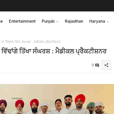
e
Entertainment
Punjab
Rajasthan
Haryana
ਤਾਂ ਵਿੱਢਾਂਗੇ ਤਿੱਖਾ ਸੰਘਰਸ਼ : ਮੈਡੀਕਲ ਪ੍ਰੈਕਟੀਸ਼ਨਰ
ਂ ਵਿੱਢਾਂਗੇ ਤਿੱਖਾ ਸੰਘਰਸ਼ : ਮੈਡੀਕਲ ਪ੍ਰੈਕਟੀਸ਼ਨਰ
0