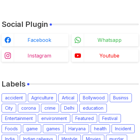
Social Plugin
Facebook
Whatsapp
Instagram
Youtube
Labels
accident
Agriculture
Artical
Bollywood
Businss
City
corona
crime
Delhi
education
Entertainment
environment
Featured
Festival
Foods
game
games
Haryana
health
Incident
India
Indian railways
lifestyle
Movies
murdar