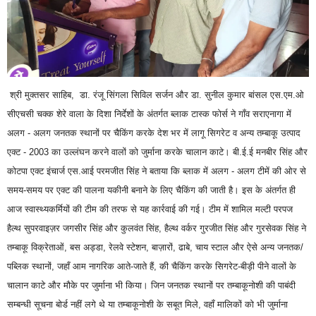
श्री मुक्तसर साहिब,
डा. रंजू सिंगला सिविल सर्जन और डा. सुनील कुमार बांसल एस.एम.ओ
सीएचसी चक्क शेरे वाला के दिशा निर्देशों के अंतर्गत ब्लाक टास्क फोर्स ने गाँव सराएनागा में
अलग - अलग जनतक स्थानों पर चैकिंग करके देश भर में लागू सिगरेट व अन्य तम्बाकू उत्पाद
एक्ट - 2003 का उल्लंघन करने वालों को जुर्माना करके चालान काटे। बी.ई.ई मनबीर सिंह और
कोटपा एक्ट इंचार्ज एस.आई परमजीत सिंह ने बताया कि ब्लाक में अलग - अलग टीमें की ओर से
समय-समय पर एक्ट की पालना यकीनी बनाने के लिए चैकिंग की जाती है। इस के अंतर्गत ही
आज स्वास्थ्यकर्मियों की टीम की तरफ से यह कार्रवाई की गई। टीम में शामिल मल्टी परपज
हैल्थ सुपरवाइज़र जगसीर सिंह और कुलवंत सिंह, हैल्थ वर्कर गुरजीत सिंह और गुरसेवक सिंह ने
तम्बाकू विक्रेताओं, बस अड्डा, रेलवे स्टेशन, बाज़ारों, ढाबे, चाय स्टाल और ऐसे अन्य जनतक/
पब्लिक स्थानों, जहाँ आम नागरिक आते-जाते हैं, की चैकिंग करके सिगरेट-बीड़ी पीने वालों के
चालान काटे और मौके पर जुर्माना भी किया। जिन जनतक स्थानों पर तम्बाकूनोशी की पाबंदी
सम्बन्धी सूचना बोर्ड नहीं लगे थे या तम्बाकूनोशी के सबूत मिले, वहाँ मालिकों को भी जुर्माना