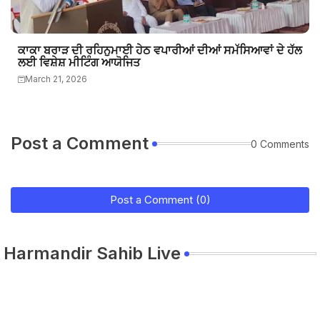
ਕਾਕਾ ਬਰਾੜ ਦੀ ਰਹਿਨੁਮਾਈ ਹੇਠ ਵਪਾਰੀਆਂ ਦੀਆਂ ਸਮੱਸਿਆਵਾਂ ਦੇ ਹੱਲ
ਲਈ ਵਿਸ਼ੇਸ਼ ਮੀਟਿੰਗ ਆਯੋਜਿਤ
March 21, 2026
Post a Comment
0 Comments
Post a Comment (0)
Harmandir Sahib Live