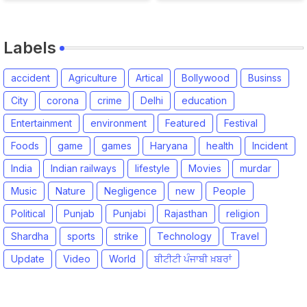
Labels
accident
Agriculture
Artical
Bollywood
Businss
City
corona
crime
Delhi
education
Entertainment
environment
Featured
Festival
Foods
game
games
Haryana
health
Incident
India
Indian railways
lifestyle
Movies
murdar
Music
Nature
Negligence
new
People
Political
Punjab
Punjabi
Rajasthan
religion
Shardha
sports
strike
Technology
Travel
Update
Video
World
ਬੀਟੀਟੀ ਪੰਜਾਬੀ ਖ਼ਬਰਾਂ