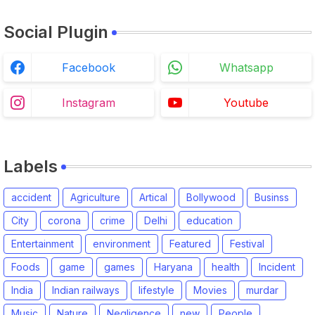
Social Plugin
Facebook
Whatsapp
Instagram
Youtube
Labels
accident
Agriculture
Artical
Bollywood
Businss
City
corona
crime
Delhi
education
Entertainment
environment
Featured
Festival
Foods
game
games
Haryana
health
Incident
India
Indian railways
lifestyle
Movies
murdar
Music
Nature
Negligence
new
People