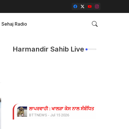
Sehaj Radio
Harmandir Sahib Live
ਲਾਪਰਵਾਹੀ : ਖਾਲੜਾ ਕੇਸ ਨਾਲ ਸੰਬੰਧਿਤ ਡੀਐਸਪੀ ਦੀ ਜਗ੍ਹਾ 
BTTNEWS
-
Jul 15 2026
ਓਪੀ ਜਿੰਦਲ ਗਲੋਬਲ ਯੂਨੀਵਰਸਿਟੀ ਦੇ ਵਾਈਸ ਚਾਂਸਲਰ ਨੇ ਪ੍ਰਸ
BTTNEWS
-
Jun 28 2026