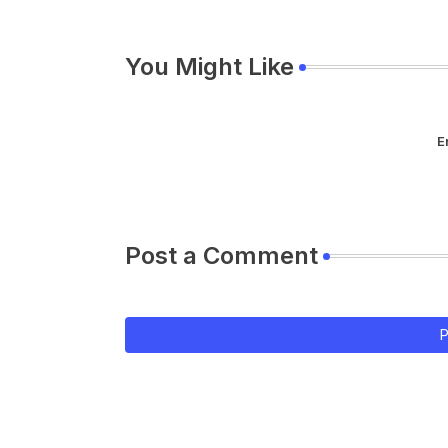
You Might Like
E
Post a Comment
P