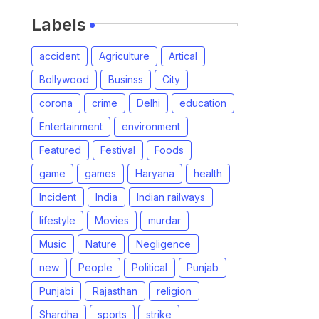
Labels
accident
Agriculture
Artical
Bollywood
Businss
City
corona
crime
Delhi
education
Entertainment
environment
Featured
Festival
Foods
game
games
Haryana
health
Incident
India
Indian railways
lifestyle
Movies
murdar
Music
Nature
Negligence
new
People
Political
Punjab
Punjabi
Rajasthan
religion
Shardha
sports
strike