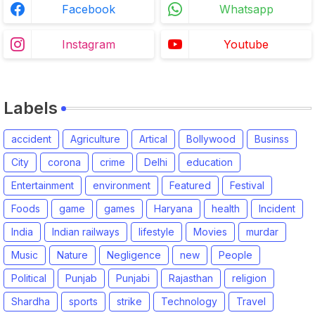
Facebook
Whatsapp
Instagram
Youtube
Labels
accident
Agriculture
Artical
Bollywood
Businss
City
corona
crime
Delhi
education
Entertainment
environment
Featured
Festival
Foods
game
games
Haryana
health
Incident
India
Indian railways
lifestyle
Movies
murdar
Music
Nature
Negligence
new
People
Political
Punjab
Punjabi
Rajasthan
religion
Shardha
sports
strike
Technology
Travel